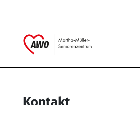
Link zu Home
Service Informati
Kontakt
Martha-Müller-Seniorenzentrum
Wesselbachstr. 93-97
58119 Hagen