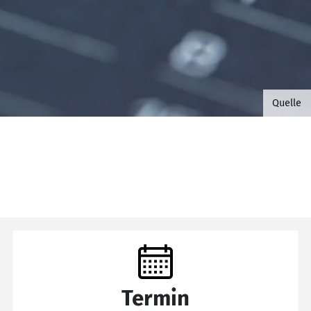
©B.G. 
Quelle
Termin