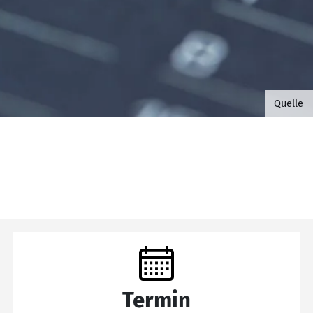
©B.G. 
Quelle
Termin