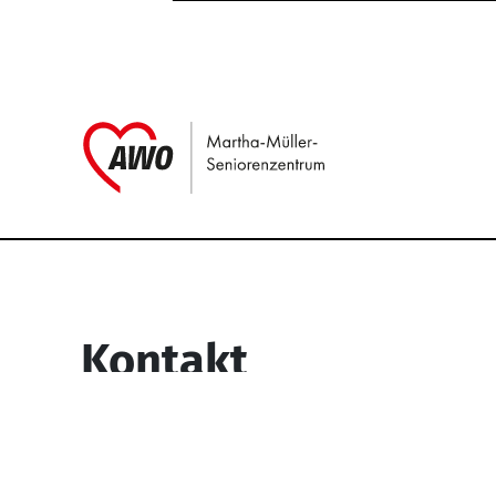
Link zu Home
Service Informati
Kontakt
Martha-Müller-Seniorenzentrum
Wesselbachstr. 93-97
58119 Hagen