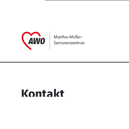
Link zu Home
Service Informati
Kontakt
Martha-Müller-Seniorenzentrum
Wesselbachstr. 93-97
58119 Hagen