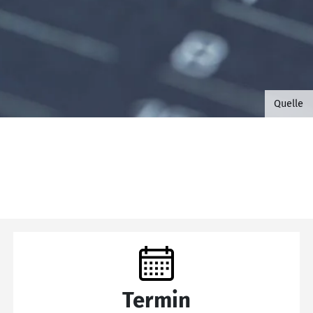
©B.G. 
Quelle
Termin