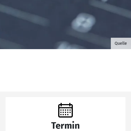
©B.G. 
Quelle
Termin