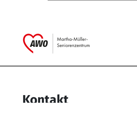
Link zu Home
Service Informati
Kontakt
Martha-Müller-Seniorenzentrum
Wesselbachstr. 93-97
58119 Hagen