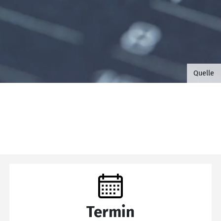
©B.G. 
Quelle
Termin