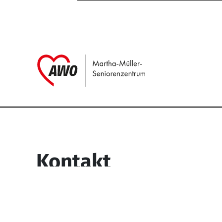
Link zu Home
Service Informati
Kontakt
Martha-Müller-Seniorenzentrum
Wesselbachstr. 93-97
58119 Hagen