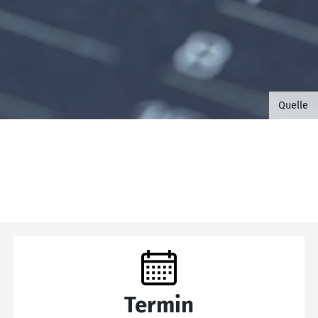
©B.G. 
Quelle
Termin