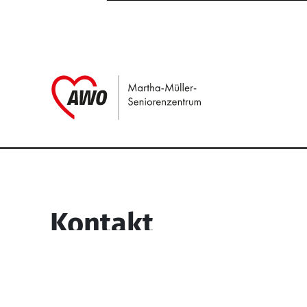
Link zu Home
Service Informati
Kontakt
Martha-Müller-Seniorenzentrum
Wesselbachstr. 93-97
58119 Hagen