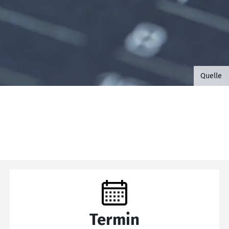
©B.G. 
Quelle
Termin