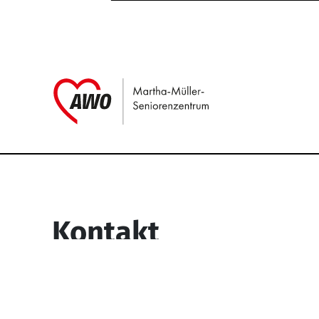
Link zu Home
Service Informati
Kontakt
Martha-Müller-Seniorenzentrum
Wesselbachstr. 93-97
58119 Hagen