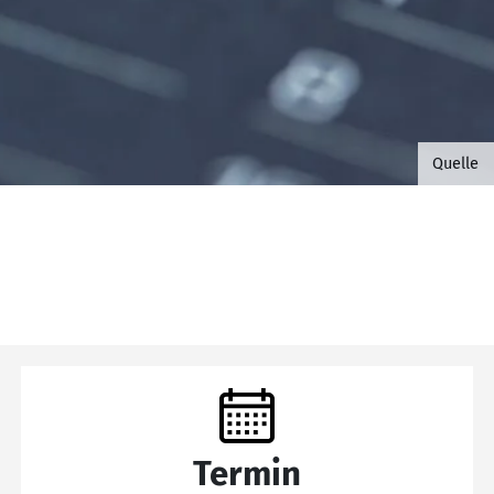
©B.G. 
Quelle
Termin