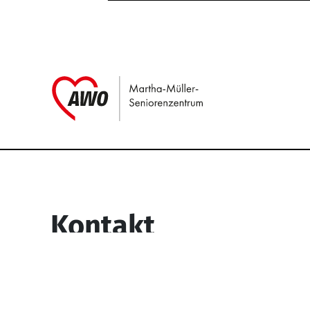
Link zu Home
Service Informati
Kontakt
Martha-Müller-Seniorenzentrum
Wesselbachstr. 93-97
58119 Hagen