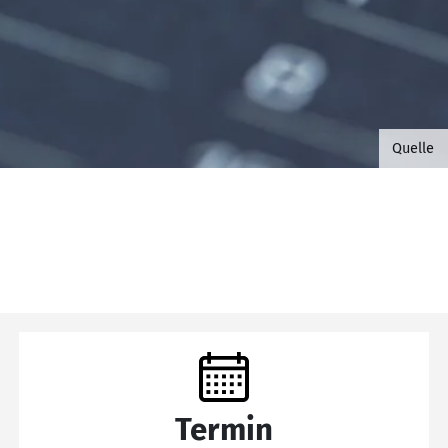
©B.G. 
Quelle
Termin