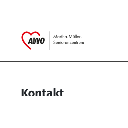
Link zu Home
Service Informati
Kontakt
Martha-Müller-Seniorenzentrum
Wesselbachstr. 93-97
58119 Hagen