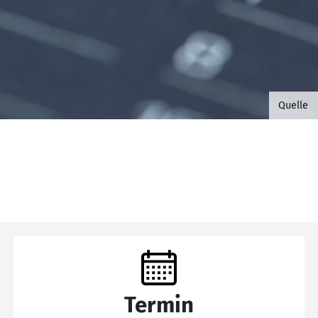
©B.G. 
Quelle
Termin