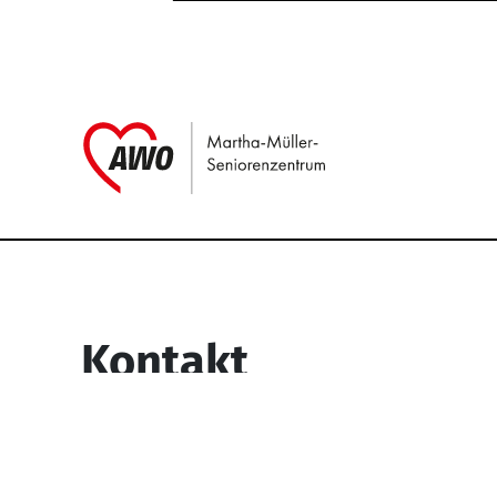
Link zu Home
Service Informati
Kontakt
Martha-Müller-Seniorenzentrum
Wesselbachstr. 93-97
58119 Hagen