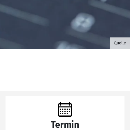
©B.G. 
Quelle
Termin