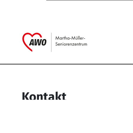
Link zu Home
Service Informati
Kontakt
Martha-Müller-Seniorenzentrum
Wesselbachstr. 93-97
58119 Hagen