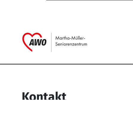
Link zu Home
Service Informati
Kontakt
Martha-Müller-Seniorenzentrum
Wesselbachstr. 93-97
58119 Hagen