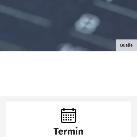
©B.G. 
Quelle
Termin