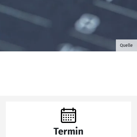
©B.G. 
Quelle
Termin