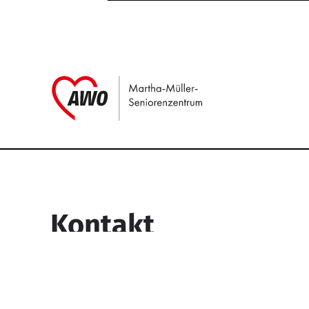
Link zu Home
Service Informati
Kontakt
Martha-Müller-Seniorenzentrum
Wesselbachstr. 93-97
58119 Hagen