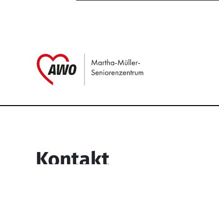
Link zu Home
Service Informati
Kontakt
Martha-Müller-Seniorenzentrum
Wesselbachstr. 93-97
58119 Hagen