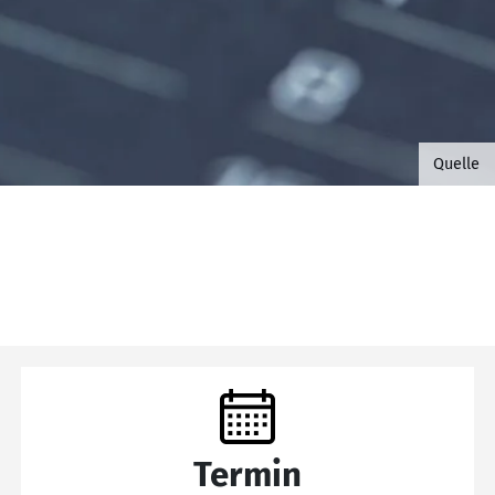
©B.G. 
Quelle
Termin