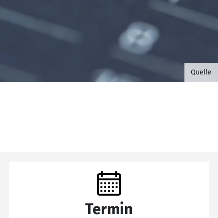
©B.G. 
Quelle
Termin