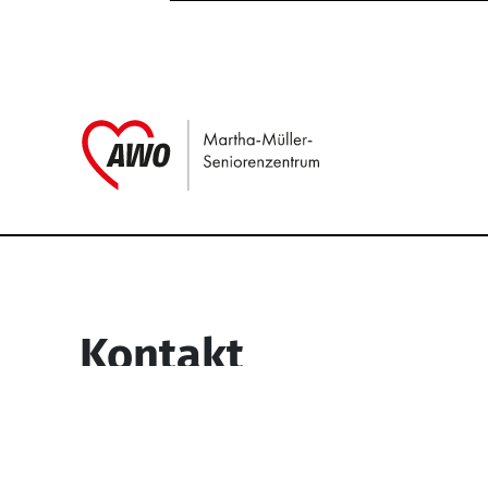
Link zu Home
Service Informati
Kontakt
Martha-Müller-Seniorenzentrum
Wesselbachstr. 93-97
58119 Hagen