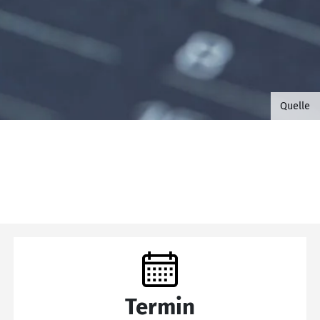
©B.G. 
Quelle
Termin