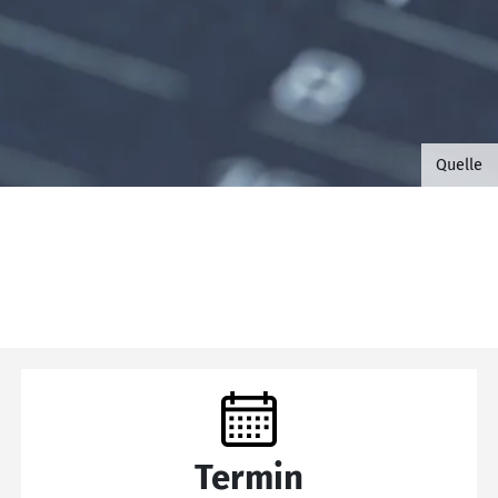
©B.G. 
Quelle
Termin