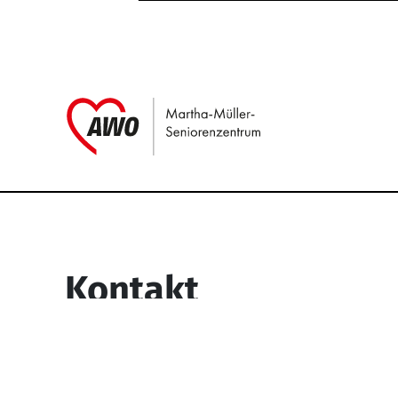
Link zu Home
Service Informati
Kontakt
Martha-Müller-Seniorenzentrum
Wesselbachstr. 93-97
58119 Hagen