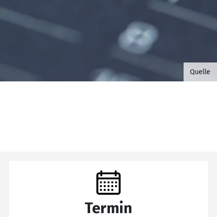
©B.G. 
Quelle
Termin