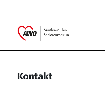
Link zu Home
Service Informati
Kontakt
Martha-Müller-Seniorenzentrum
Wesselbachstr. 93-97
58119 Hagen