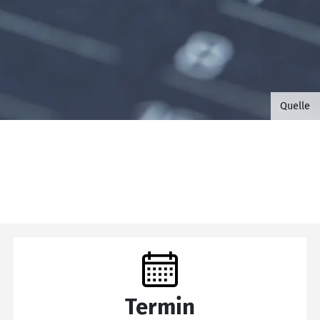
©B.G. 
Quelle
Termin