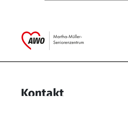
Link zu Home
Service Informati
Kontakt
Martha-Müller-Seniorenzentrum
Wesselbachstr. 93-97
58119 Hagen