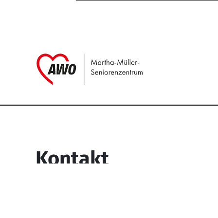
Link zu Home
Service Informati
Kontakt
Martha-Müller-Seniorenzentrum
Wesselbachstr. 93-97
58119 Hagen