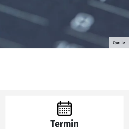
©B.G. 
Quelle
Termin