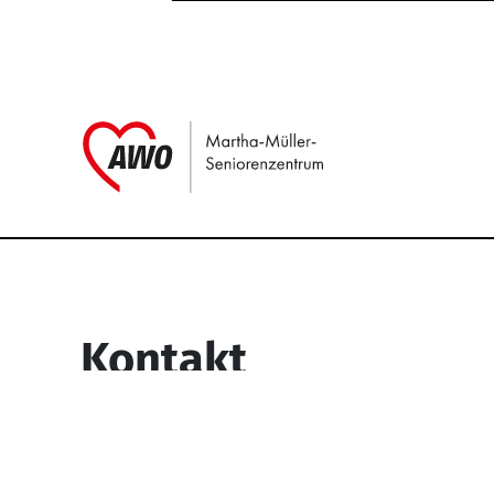
Link zu Home
Service Informati
Kontakt
Martha-Müller-Seniorenzentrum
Wesselbachstr. 93-97
58119 Hagen