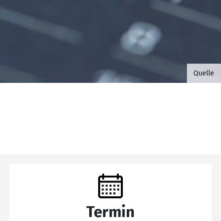
©B.G. 
Quelle
Termin