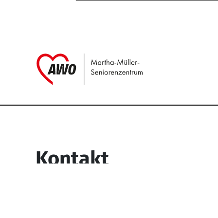
Link zu Home
Service Informati
Kontakt
Martha-Müller-Seniorenzentrum
Wesselbachstr. 93-97
58119 Hagen