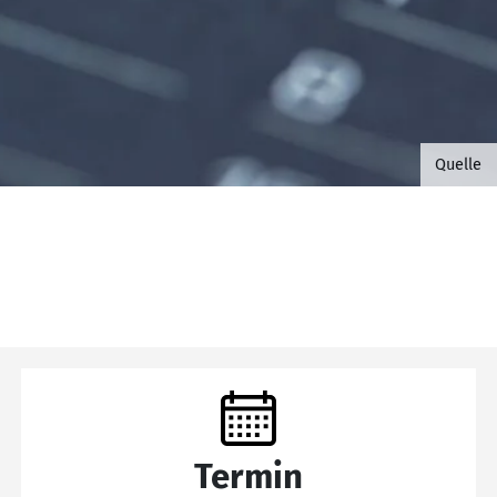
©B.G. 
Quelle
Termin