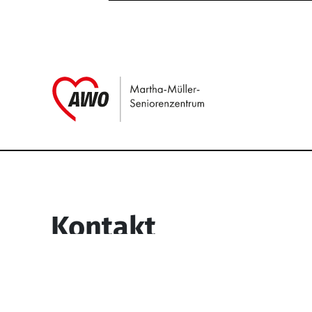
Link zu Home
Service Informati
Kontakt
Martha-Müller-Seniorenzentrum
Wesselbachstr. 93-97
58119 Hagen