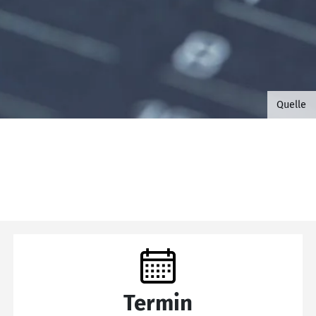
©B.G. 
Quelle
Termin