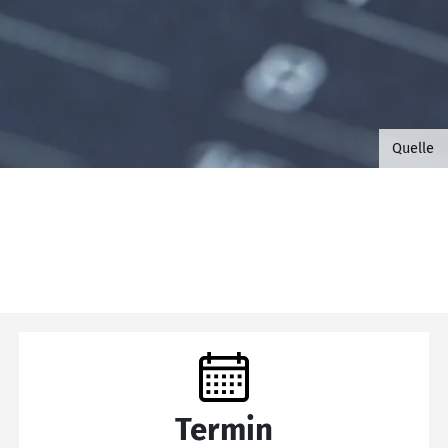
©B.G. 
Quelle
Termin