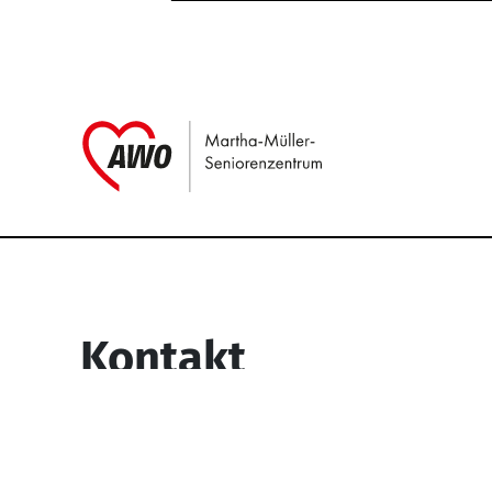
Link zu Home
Service Informati
Kontakt
Martha-Müller-Seniorenzentrum
Wesselbachstr. 93-97
58119 Hagen