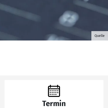
©B.G. 
Quelle
Termin