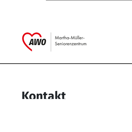
Link zu Home
Service Informati
Kontakt
Martha-Müller-Seniorenzentrum
Wesselbachstr. 93-97
58119 Hagen