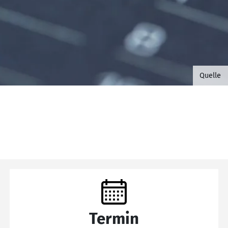
©B.G. 
Quelle
Termin