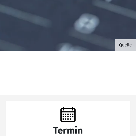
©B.G. 
Quelle
Termin