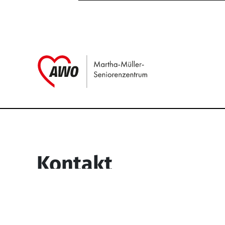
Link zu Home
Service Informati
Kontakt
Martha-Müller-Seniorenzentrum
Wesselbachstr. 93-97
58119 Hagen