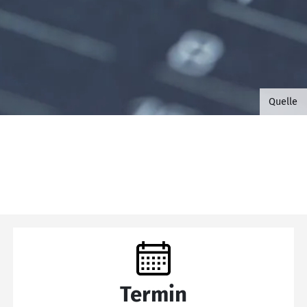
©B.G. 
Quelle
Termin