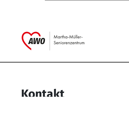
Link zu Home
Service Informati
Kontakt
Martha-Müller-Seniorenzentrum
Wesselbachstr. 93-97
58119 Hagen