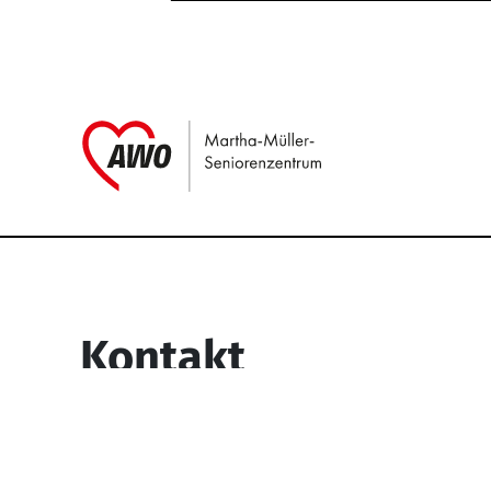
Link zu Home
Service Informati
Kontakt
Martha-Müller-Seniorenzentrum
Wesselbachstr. 93-97
58119 Hagen