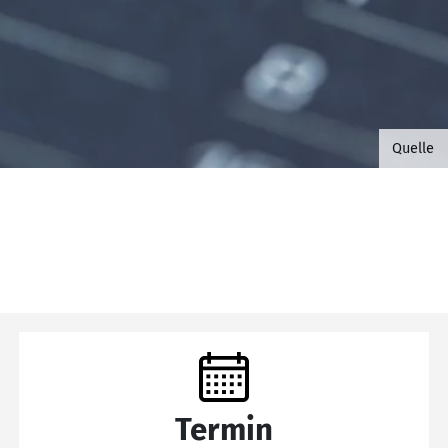
©B.G. 
Quelle
Termin