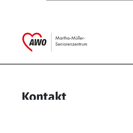
Link zu Home
Service Informati
Kontakt
Martha-Müller-Seniorenzentrum
Wesselbachstr. 93-97
58119 Hagen