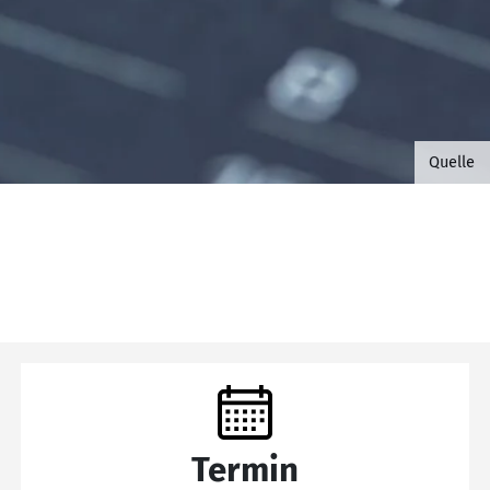
©B.G. 
Quelle
Termin