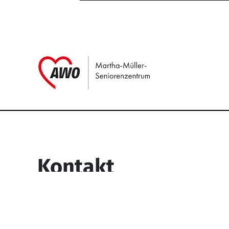
Link zu Home
Service Informati
Kontakt
Martha-Müller-Seniorenzentrum
Wesselbachstr. 93-97
58119 Hagen