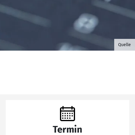
©B.G. 
Quelle
Termin