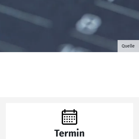
©B.G. 
Quelle
Termin