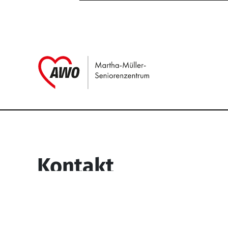
Link zu Home
Service Informati
Kontakt
Martha-Müller-Seniorenzentrum
Wesselbachstr. 93-97
58119 Hagen