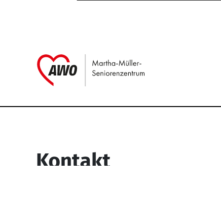
Link zu Home
Service Informati
Kontakt
Martha-Müller-Seniorenzentrum
Wesselbachstr. 93-97
58119 Hagen