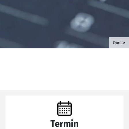
©B.G. 
Quelle
Termin