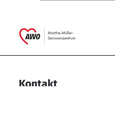
Link zu Home
Service Informati
Kontakt
Martha-Müller-Seniorenzentrum
Wesselbachstr. 93-97
58119 Hagen