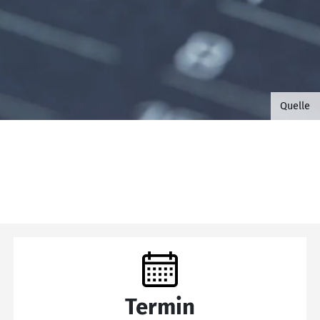
©B.G. 
Quelle
Termin