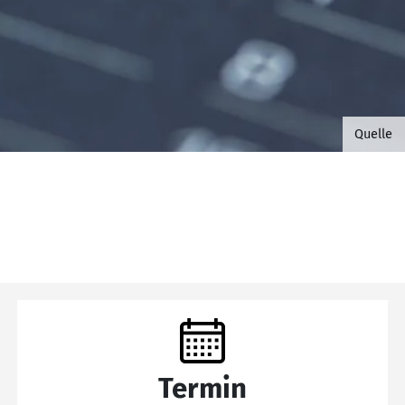
©B.G. 
Quelle
Termin