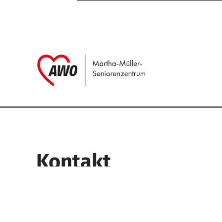
Link zu Home
Service Informati
Kontakt
Martha-Müller-Seniorenzentrum
Wesselbachstr. 93-97
58119 Hagen