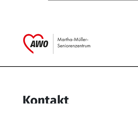
Link zu Home
Service Informati
Kontakt
Martha-Müller-Seniorenzentrum
Wesselbachstr. 93-97
58119 Hagen