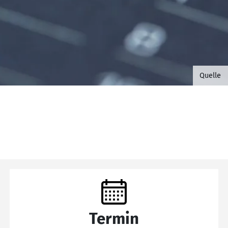
©B.G. 
Quelle
Termin