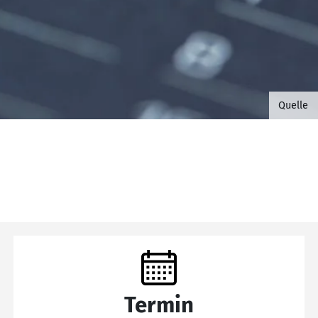
©B.G. 
Quelle
Termin