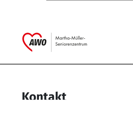
Link zu Home
Service Informati
Kontakt
Martha-Müller-Seniorenzentrum
Wesselbachstr. 93-97
58119 Hagen