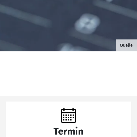
©B.G. 
Quelle
Termin