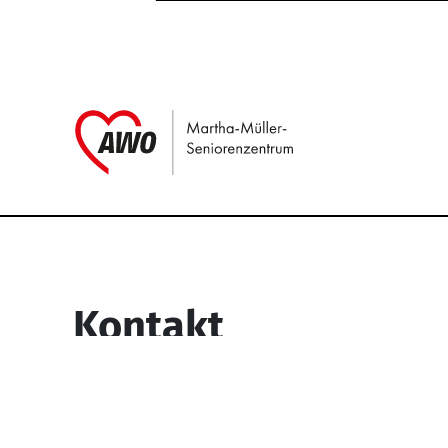
Link zu Home
Service Informati
Kontakt
Martha-Müller-Seniorenzentrum
Wesselbachstr. 93-97
58119 Hagen