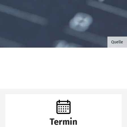
©B.G. 
Quelle
Termin