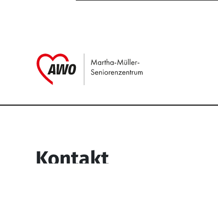
Link zu Home
Service Informati
Kontakt
Martha-Müller-Seniorenzentrum
Wesselbachstr. 93-97
58119 Hagen